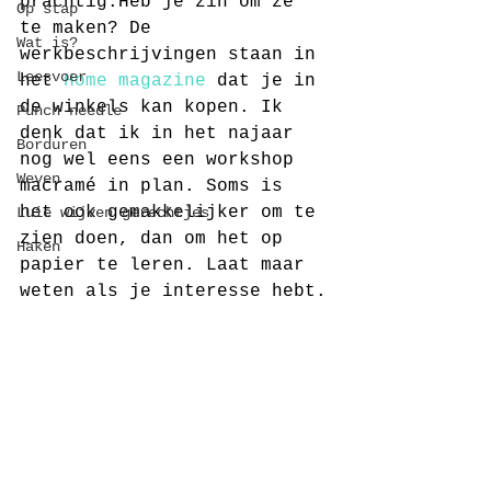
prachtig.Heb je zin om ze 
Op stap
te maken? De 
Wat is?
werkbeschrijvingen staan in 
Leesvoer
het 
Home magazine
 dat je in 
de winkels kan kopen. Ik 
Punch needle
denk dat ik in het najaar 
Borduren
nog wel eens een workshop 
Weven
macramé in plan. Soms is 
het ook gemakkelijker om te 
Luie wijven gerechtjes
zien doen, dan om het op 
Haken
papier te leren. Laat maar 
weten als je interesse hebt.