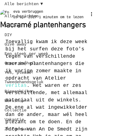
Alle berichten
eva verbruggen
Alle berichten
28 apr 2017
1 minuten om te lezen
Macramé plantenhangers
I like
DIY
Toevallig kwam ik deze week 
Give away
bij het surfen deze foto's 
Een steek per week
tegen van verschillende 
Groen in huis
macramé plantenhangers die 
ik vorige zomer maakte in 
Yes, please!
opdracht van Atelier 
Tweedehandsgeluk
veritas
. Het waren er zes 
Binnenkijken
verschillende, met allemaal 
materiaal uit de winkels. 
Workshop
De ene al wat ingewikkelder 
Collectie
dan de ander, maar wél heel 
Vakantie
plezant om te doen. En de 
Zelfgemaakt
foto's van An De Smedt zijn 