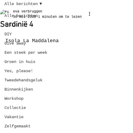
Alle berichten
eva verbruggen
Alle berichten
30 mei 2018
1 minuten om te lezen
Sardinië 4
I like
DIY
Isola La Maddalena
Give away
Een steek per week
Groen in huis
Yes, please!
Tweedehandsgeluk
Binnenkijken
Workshop
Collectie
Vakantie
Zelfgemaakt