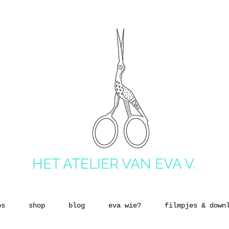
HET ATELIER VAN EVA V.
ps
shop
blog
eva wie?
filmpjes & down