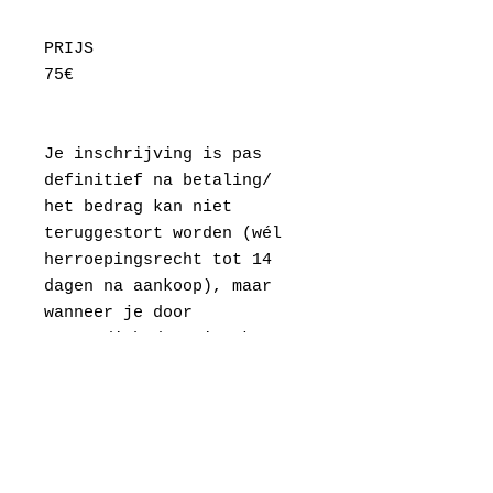
PRIJS
75€
Je inschrijving is pas
definitief na betaling/
het bedrag kan niet
teruggestort worden (wél
herroepingsrecht tot 14
dagen na aankoop), maar
wanneer je door
omstandigheden niet kan
komen, mag je gerust
iemand in je plaats
sturen.
LET OP! Klik bij het
afrekenen 'zelf afhalen'