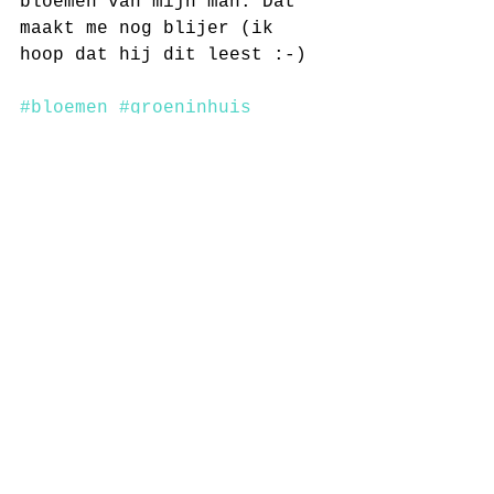
bloemen van mijn man. Dat 
maakt me nog blijer (ik 
hoop dat hij dit leest :-)
#bloemen
#groeninhuis
Groen in huis
Alles weergeven
Recente blogposts