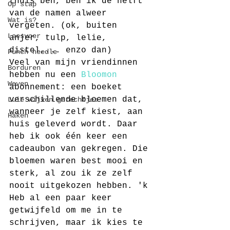
thuis ben, ben ik de helft 
Op stap
van de namen alweer 
Wat is?
vergeten. (ok, buiten 
Leesvoer
anjer, tulp, lelie, 
distel,... enzo dan)
Punch needle
Veel van mijn vriendinnen 
Borduren
hebben nu een 
Bloomon
Weven
abonnement: een boeket 
verschillende bloemen dat, 
Luie wijven gerechtjes
wanneer je zelf kiest, aan 
Haken
huis geleverd wordt. Daar 
heb ik ook één keer een 
cadeaubon van gekregen. Die 
bloemen waren best mooi en 
sterk, al zou ik ze zelf 
nooit uitgekozen hebben. 'k 
Heb al een paar keer 
getwijfeld om me in te 
schrijven, maar ik kies te 