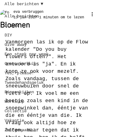
Alle berichten
eva verbruggen
Alle berichten
13 jan 2017
1 minuten om te lezen
Bloemen
I like
DIY
Vanmorgen las ik op de Flow 
Give away
kalender "Do you buy 
Een steek per week
flowers often?". Het 
Groen in huis
antwoord is "ja". En ik 
koop ze ook voor mezelf. 
Yes, please!
Zoals vandaag, tussen de 
Tweedehandsgeluk
sneeuwbuien door snel de 
Binnenkijken
fiets op. Ik voel me een 
beetje zoals een kind in de 
Workshop
snoepwinkel dan, ééntje van 
Collectie
die en ééntje van die. Ik 
Vakantie
vraag ook altijd hoe ze 
Zelfgemaakt
heten, maar tegen dat ik 