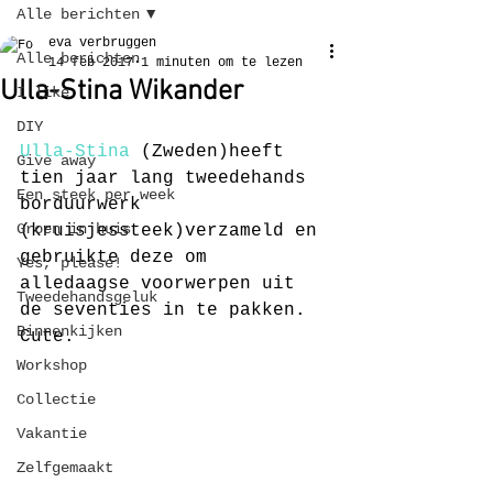
Alle berichten
eva verbruggen
Alle berichten
14 feb 2017
1 minuten om te lezen
Ulla-Stina Wikander
I like
DIY
Ulla-Stina 
(Zweden)heeft 
Give away
tien jaar lang tweedehands 
Een steek per week
borduurwerk 
Groen in huis
(kruisjessteek)verzameld en 
gebruikte deze om 
Yes, please!
alledaagse voorwerpen uit 
Tweedehandsgeluk
de seventies in te pakken. 
Binnenkijken
Cute.
Workshop
Collectie
Vakantie
Zelfgemaakt