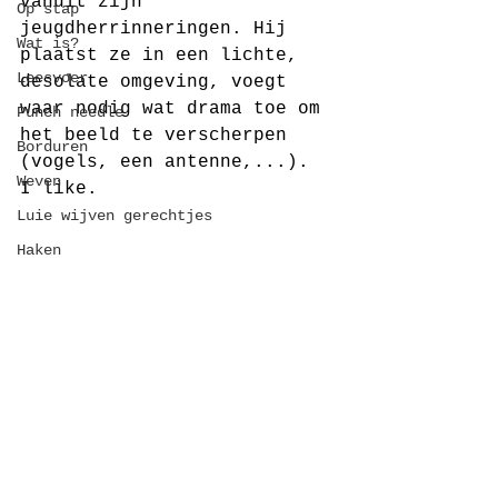
vanuit zijn 
Op stap
jeugdherrinneringen. Hij 
Wat is?
plaatst ze in een lichte, 
Leesvoer
desolate omgeving, voegt 
waar nodig wat drama toe om 
Punch needle
het beeld te verscherpen 
Borduren
(vogels, een antenne,...).
Weven
I like.
Luie wijven gerechtjes
Haken