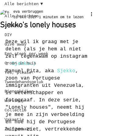
Alle berichten
eva verbruggen
Alle berichten
31 okt 2017
1 minuten om te lezen
Sjekko's lonely houses
I like
DIY
Deze wil ik graag met je 
Give away
delen (als je hem al niet 
Een steek per week
zelf tegenkwam op instagram 
Groen in huis
: 
Sjekko.)
Manuel Pita, aka 
Sjekko
, 
Yes, please!
zoon van Portugese 
Tweedehandsgeluk
immigranten uit Venezuela, 
Binnenkijken
is wetenschapper en 
fotograaf. In deze serie, 
Workshop
"Lonely houses", neemt hij 
Collectie
je mee in zijn verbeelding 
Vakantie
en hoe hij de Portugese 
Zelfgemaakt
huizen ziet, vertrekkende 