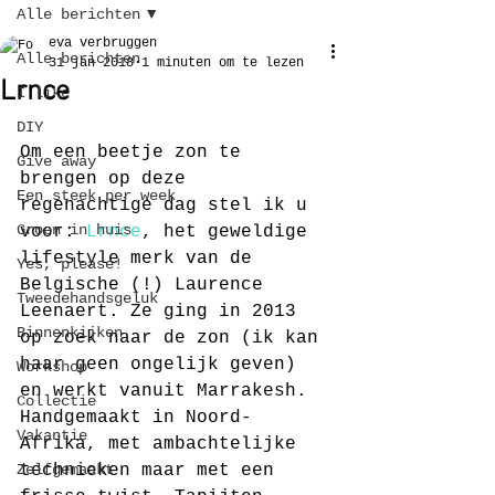
Alle berichten
eva verbruggen
Alle berichten
31 jan 2018
1 minuten om te lezen
Lrnce
I like
DIY
Om een beetje zon te 
Give away
brengen op deze 
Een steek per week
regenachtige dag stel ik u 
Groen in huis
voor: 
Lrnce
, het geweldige 
lifestyle merk van de 
Yes, please!
Belgische (!) Laurence 
Tweedehandsgeluk
Leenaert. Ze ging in 2013 
Binnenkijken
op zoek naar de zon (ik kan 
haar geen ongelijk geven) 
Workshop
en werkt vanuit Marrakesh. 
Collectie
Handgemaakt in Noord-
Vakantie
Afrika, met ambachtelijke 
Zelfgemaakt
technieken maar met een 