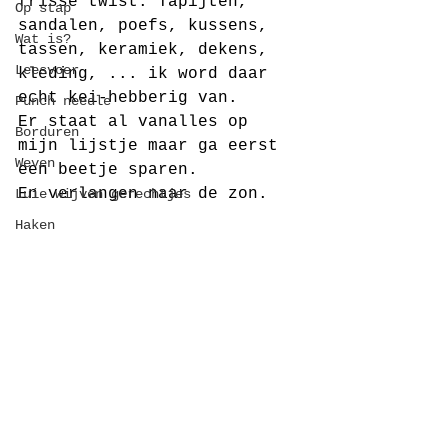
frisse twist. Tapijten, 
Op stap
sandalen, poefs, kussens, 
Wat is?
tassen, keramiek, dekens, 
Leesvoer
kleding, ... ik word daar 
echt kei-hebberig van.
Punch needle
Er staat al vanalles op 
Borduren
mijn lijstje maar ga eerst 
Weven
een beetje sparen.
En verlangen naar de zon.
Luie wijven gerechtjes
Haken