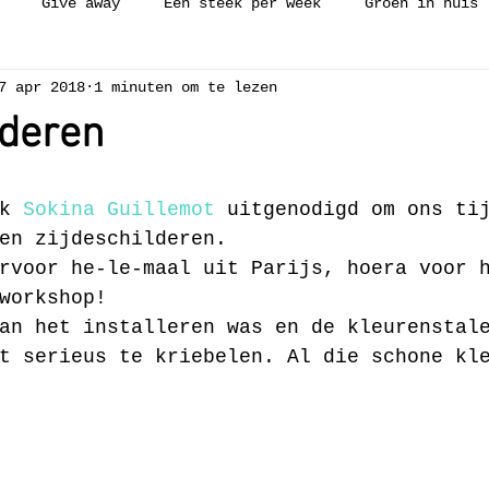
Give away
Een steek per week
Groen in huis
7 apr 2018
1 minuten om te lezen
ijken
Workshop
Collectie
Vakantie
Zelfge
lderen
ch needle
Borduren
Weven
Luie wijven gerecht
k 
Sokina Guillemot
 uitgenodigd om ons ti
en zijdeschilderen.
rvoor he-le-maal uit Parijs, hoera voor 
workshop!
an het installeren was en de kleurenstal
t serieus te kriebelen. Al die schone kl