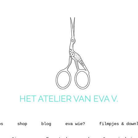
HET ATELIER VAN EVA V.
ps
shop
blog
eva wie?
filmpjes & down