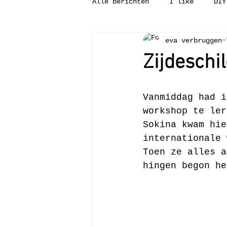
Alle berichten
I like
DIY
eva verbruggen
Tweedehandsgeluk
Binnenk
Zijdeschi
Wat is?
Leesvoer
Pun
Vanmiddag had i
workshop te ler
Sokina kwam hie
internationale 
Toen ze alles a
hingen begon he