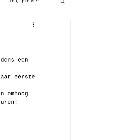
Yes, please!
maakt
Op stap
jes
Haken
jdens een 
haar eerste 
en omhoog 
euren!