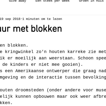
Give away
Een steek per week
Groen in huis
19 sep 2018
1 minuten om te lezen
ijken
Workshop
Collectie
Vakantie
Zelfge
uur met blokken
ch needle
Borduren
Weven
Luie wijven gerecht
en blokken.
e kringwinkel zo'n houten karreke zie me
ik er moeilijk aan weerstaan. Schoon spe
 de kinders er niet mee gooien).
s een Amerikaanse ontwerper die graag na
mgeving en de interactie tussen bevolkin
outen droomsteden (onder andere voor mus
elijk kunnen opbouwen maar ook weer afbr
kken. 