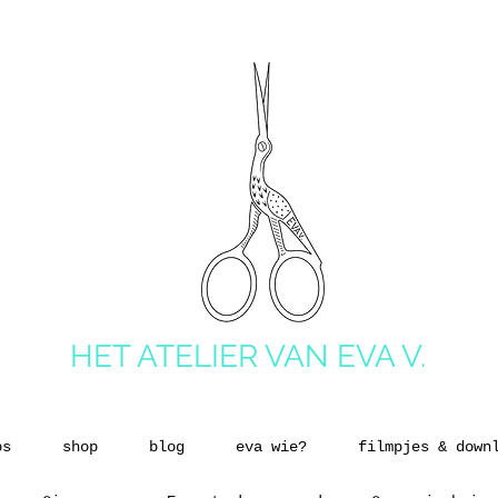
HET ATELIER VAN EVA V.
ps
shop
blog
eva wie?
filmpjes & down