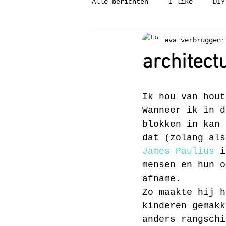
Alle berichten
I like
DIY
eva verbruggen
Tweedehandsgeluk
Binnenk
architect
Wat is?
Leesvoer
Pun
Ik hou van hout
Wanneer ik in d
blokken in kan 
dat (zolang als
James Paulius
 i
mensen en hun o
afname.
Zo maakte hij h
kinderen gemakk
anders rangschi