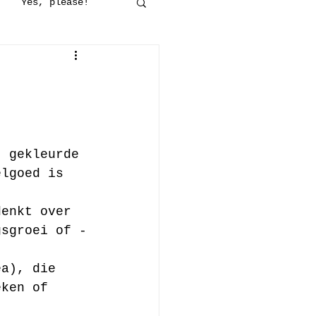
Yes, please!
maakt
Op stap
jes
Haken
t gekleurde 
elgoed is 
denkt over 
gsgroei of -
ea), die 
eken of 