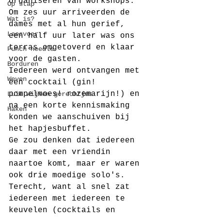
organiseren van workshops.
Op stap
Om zes uur arriveerden de 
Wat is?
dames met al hun gerief, 
Leesvoer
een half uur later was ons 
terras omgetoverd en klaar 
Punch needle
voor de gasten.
Borduren
Iedereen werd ontvangen met 
Weven
een cocktail (gin! 
pompelmoes! rozemarijn!) en 
Luie wijven gerechtjes
na een korte kennismaking 
Haken
konden we aanschuiven bij 
het hapjesbuffet.
Ge zou denken dat iedereen 
daar met een vriendin 
naartoe komt, maar er waren 
ook drie moedige solo's. 
Terecht, want al snel zat 
iedereen met iedereen te 
keuvelen (cocktails en 