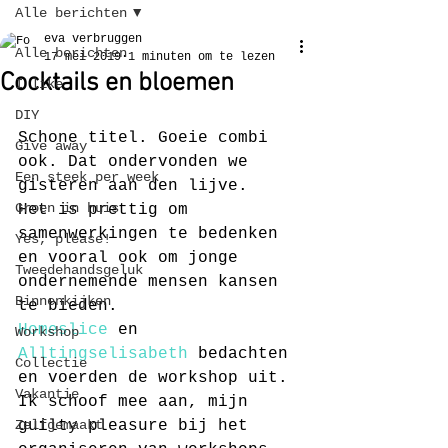
Alle berichten
eva verbruggen
Alle berichten
17 mei 2019
1 minuten om te lezen
Cocktails en bloemen
I like
DIY
Schone titel. Goeie combi 
Give away
ook. Dat ondervonden we 
Een steek per week
gisteren aan den lijve.
Groen in huis
Het is prettig om 
samenwerkingen te bedenken 
Yes, please!
en vooral ook om jonge 
Tweedehandsgeluk
ondernemende mensen kansen 
Binnenkijken
te bieden.
Homeslice
 en 
Workshop
Alltingselisabeth
 bedachten 
Collectie
en voerden de workshop uit.
Vakantie
Ik schoof mee aan, mijn 
Zelfgemaakt
guilty pleasure bij het 