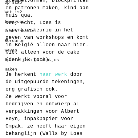
stempelvormen, blockprinten 
Op stap
en patronen maken, kind aan 
Wat is?
huis qua.
Leesvoer
Nee, echt, Loes is 
superkieskeurig in het 
Punch needle
geven van workshops en komt 
Borduren
in België alleen naar hier. 
Weven
Niet alleen voor de cake 
(denk ik toch).
Luie wijven gerechtjes
Haken
Je herkent 
haar werk
 door 
de uitgepuurde tekeningen, 
erg grafisch ook.
Ze werkt vooral voor 
bedrijven en ontwierp al 
verpakkingen voor Albert 
Heyn, inpakpapier voor 
Ompak, ze heeft haar eigen 
behanglijn (Walls by Loes 