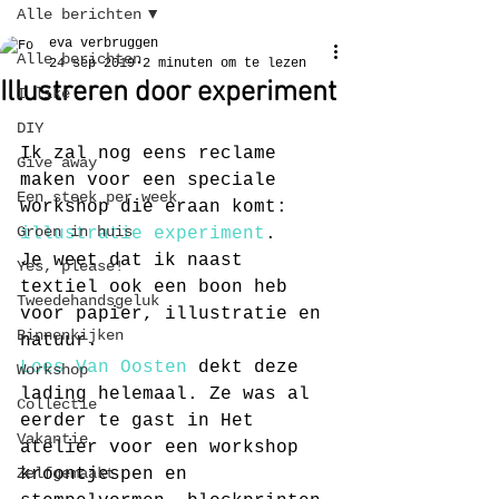
Alle berichten
eva verbruggen
Alle berichten
24 sep 2019
2 minuten om te lezen
Illustreren door experiment
I like
DIY
Ik zal nog eens reclame 
Give away
maken voor een speciale 
Een steek per week
workshop die eraan komt: 
Groen in huis
illustratie experiment
.
Je weet dat ik naast 
Yes, please!
textiel ook een boon heb 
Tweedehandsgeluk
voor papier, illustratie en 
Binnenkijken
natuur.
Loes Van Oosten
 dekt deze 
Workshop
lading helemaal. Ze was al 
Collectie
eerder te gast in Het 
Vakantie
atelier voor een workshop 
Zelfgemaakt
kroontjespen en 