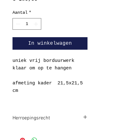
Aantal
*
In winkelwagen
uniek vrij borduurwerk
klaar om op te hangen
afmeting kader 21,5x21,5
cm
Herroepingsrecht
Aangekochte goederen kunnen
alleen binnen 14 dagen na