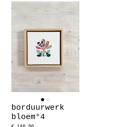
borduurwerk
bloem°4
Prijs
€ 180,00