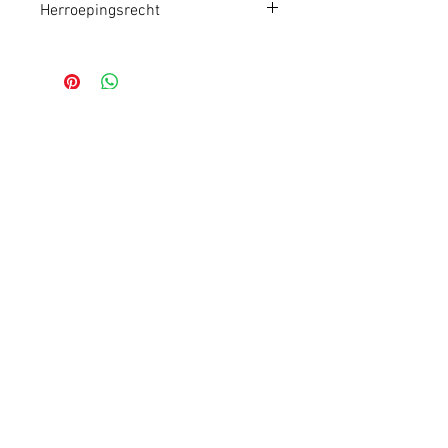
Herroepingsrecht
Aangekochte goederen kunnen
alleen binnen 14 dagen na
aankoop geretourneerd of
geruild worden.
Schrijf je in op de
nieuwsbrief:
(uitschrijven kan altijd, beloofd)