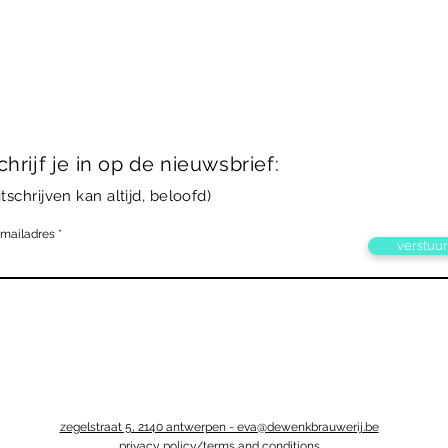
chrijf je in op de nieuwsbrief:
itschrijven kan altijd, beloofd)
-mailadres
verstuur
zegelstraat 5, 2140 antwerpen - eva@dewenkbrauwerij.be
privacy policy/terms and conditions