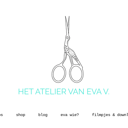
HET ATELIER VAN EVA V.
ps
shop
blog
eva wie?
filmpjes & down