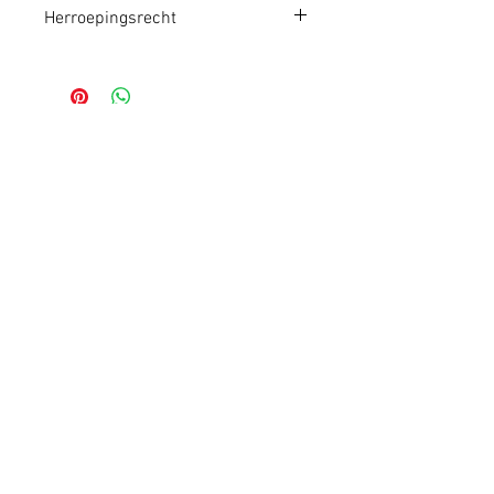
Herroepingsrecht
Aangekochte goederen kunnen
alleen binnen 14 dagen na
aankoop geretourneerd of
geruild worden.
Schrijf je in op de
nieuwsbrief:
(uitschrijven kan altijd, beloofd)