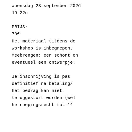
woensdag 23 september 2026
19-22u
PRIJS:
70€
Het materiaal tijdens de
workshop is inbegrepen.
Meebrengen: een schort en
eventueel een ontwerpje.
Je inschrijving is pas
definitief na betaling/
het bedrag kan niet
teruggestort worden (wél
herroepingsrecht tot 14
dagen na aankoop), maar
wanneer je door
omstandigheden niet kan