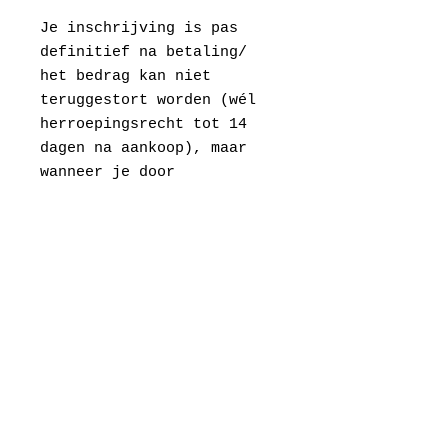
Je inschrijving is pas
definitief na betaling/
het bedrag kan niet
teruggestort worden (wél
herroepingsrecht tot 14
dagen na aankoop), maar
wanneer je door
omstandigheden niet kan
komen, mag je gerust
iemand in je plaats
sturen.
LET OP! Klik bij het
afrekenen 'zelf afhalen'
aan, dan worden er geen
verzendkosten aangerekend,
er wordt je immers niets
opgestuurd.
Woon je in het buitenland?