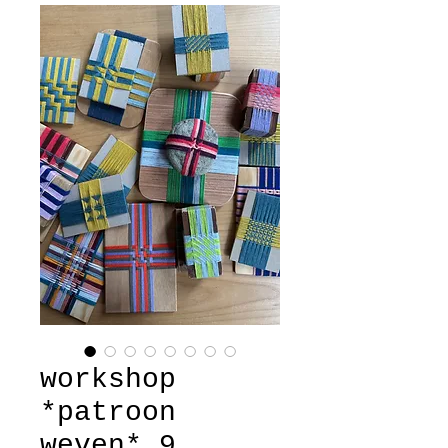
workshop
*patroon
weven* 9