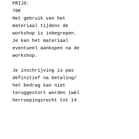
PRIJS:
70€
Het gebruik van het
materiaal tijdens de
workshop is inbegrepen.
Je kan het materiaal
eventueel aankopen na de
workshop.
Je inschrijving is pas
definitief na betaling/
het bedrag kan niet
teruggestort worden (wél
herroepingsrecht tot 14
dagen na aankoop), maar
wanneer je door
omstandigheden niet kan
komen, mag je gerust
iemand in je plaats