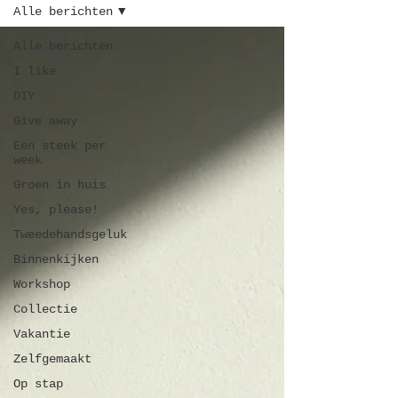
Alle berichten
Alle berichten
I like
DIY
Give away
Een steek per
week
Groen in huis
Yes, please!
Tweedehandsgeluk
Binnenkijken
Workshop
Collectie
Vakantie
Zelfgemaakt
Op stap