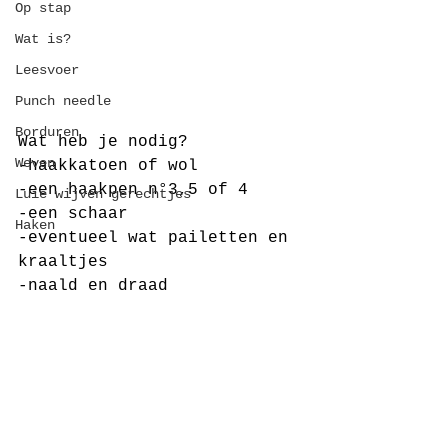
Op stap
Wat is?
Leesvoer
Punch needle
Borduren
Wat heb je nodig?
Weven
-haakkatoen of wol
-een haakpen n°3,5 of 4
Luie wijven gerechtjes
-een schaar
Haken
-eventueel wat pailetten en 
kraaltjes
-naald en draad