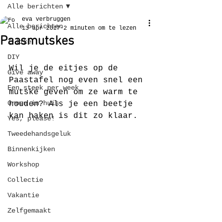
Alle berichten
eva verbruggen
Alle berichten
13 apr 2017
2 minuten om te lezen
Paasmutskes
I like
DIY
Wil je de eitjes op de 
Give away
Paastafel nog even snel een 
Een steek per week
mutske geven om ze warm te 
Groen in huis
houden? Als je een beetje 
kan haken is dit zo klaar.
Yes, please!
Tweedehandsgeluk
Binnenkijken
Workshop
Collectie
Vakantie
Zelfgemaakt