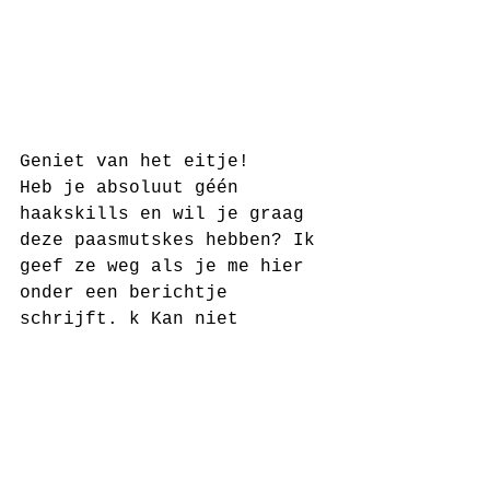
Geniet van het eitje! 
Heb je absoluut géén 
haakskills en wil je graag 
deze paasmutskes hebben? Ik 
geef ze weg als je me hier 
onder een berichtje 
schrijft. k Kan niet 
beloven dat je ze nog voor 
Pasen hebt, maar hé, je kan 
ze ook elke dag gebruiken 
natuurlijk.