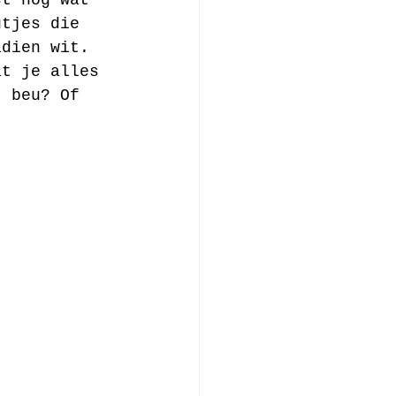
utjes die 
adien wit. 
at je alles 
t beu? Of 