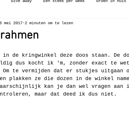
Give away
Een steek per week
Groen in huis
6 mei 2017
2 minuten om te lezen
ijken
Workshop
Collectie
Vakantie
Zelfge
brahmen
ch needle
Borduren
Weven
Luie wijven gerecht
 in de kringwinkel deze doos staan. De d
ldig dus kocht ik 'm, zonder exact te we
 Om te vermijden dat er stukjes uitgaan 
en plakken ze die dozen in de winkel nam
aarschijnlijk kan je dan wel vragen aan 
ntroleren, maar dat deed ik dus niet.