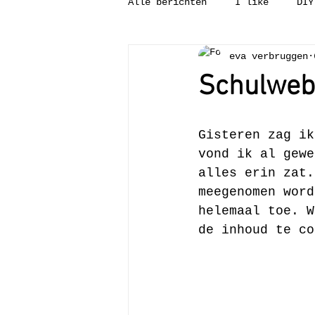
Alle berichten
I like
DIY
eva verbruggen
Tweedehandsgeluk
Binnenk
Schulwe
Wat is?
Leesvoer
Pun
Gisteren zag ik
vond ik al gewe
alles erin zat.
meegenomen word
helemaal toe. W
de inhoud te co