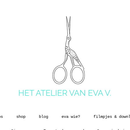
HET ATELIER VAN EVA V.
ps
shop
blog
eva wie?
filmpjes & down