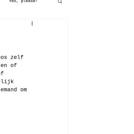
Yes, please!
maakt
Op stap
jes
Haken
oos zelf 
ten of 
of 
elijk 
iemand om 