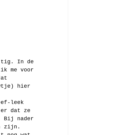
ttig. In de 
 ik me voor 
dat 
wtje) hier 
eef-leek 
 er dat ze 
. Bij nader 
n zijn. 
st nog wat 