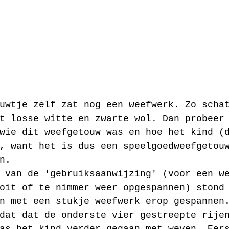
uwtje zelf zat nog een weefwerk. Zo scha
t losse witte en zwarte wol. Dan probeer
wie dit weefgetouw was en hoe het kind (
, want het is dus een speelgoedweefgetou
n. 
 van de 'gebruiksaanwijzing' (voor een w
oit of te nimmer weer opgespannen) stond
n met een stukje weefwerk erop gespannen
dat dat de onderste vier gestreepte rije
as het kind verder gegaan met weven. Eer