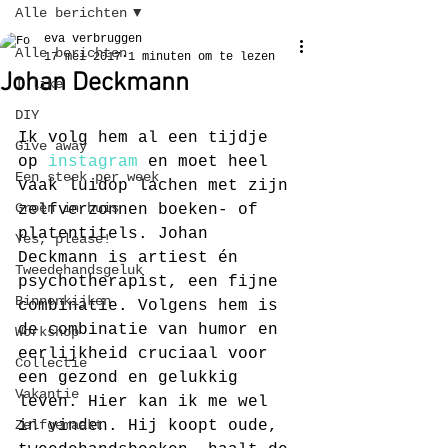
Alle berichten
eva verbruggen
Alle berichten
17 mei 2017
1 minuten om te lezen
Johan Deckmann
I like
DIY
Ik volg hem al een tijdje 
Give away
op 
instagram
 en moet heel 
Een steek per week
vaak luidop lachen met zijn 
Groen in huis
zelfverzonnen boeken- of 
platentitels. Johan 
Yes, please!
Deckmann is artiest én 
Tweedehandsgeluk
psychotherapist, een fijne 
Binnenkijken
combinatie. Volgens hem is 
de combinatie van humor en 
Workshop
eerlijkheid cruciaal voor 
Collectie
een gezond en gelukkig 
Vakantie
leven. Hier kan ik me wel 
Zelfgemaakt
in vinden. Hij koopt oude, 