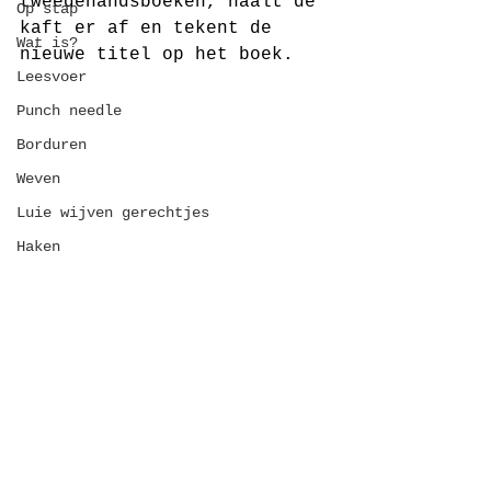
tweedehandsboeken, haalt de 
Op stap
kaft er af en tekent de 
Wat is?
nieuwe titel op het boek.
Leesvoer
Punch needle
Borduren
Weven
Luie wijven gerechtjes
Haken