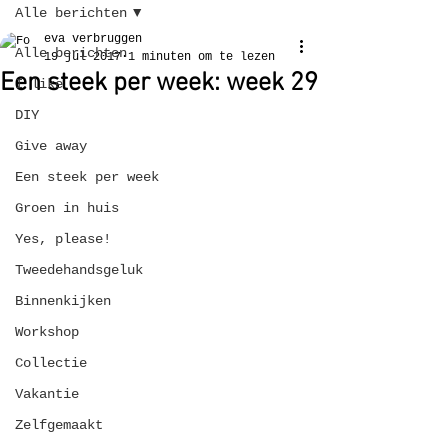
Alle berichten
eva verbruggen
Alle berichten
19 jul 2017
1 minuten om te lezen
Een steek per week: week 29
I like
DIY
Give away
Een steek per week
Groen in huis
Yes, please!
Tweedehandsgeluk
Binnenkijken
Workshop
Collectie
Vakantie
Zelfgemaakt