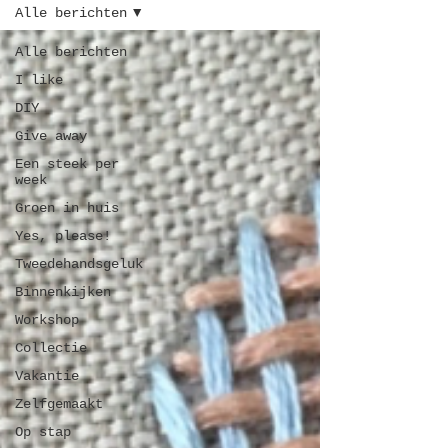
Alle berichten
Alle berichten
I like
DIY
Give away
Een steek per
week
Groen in huis
Yes, please!
Tweedehandsgeluk
Binnenkijken
Workshop
Collectie
Vakantie
Zelfgemaakt
Op stap