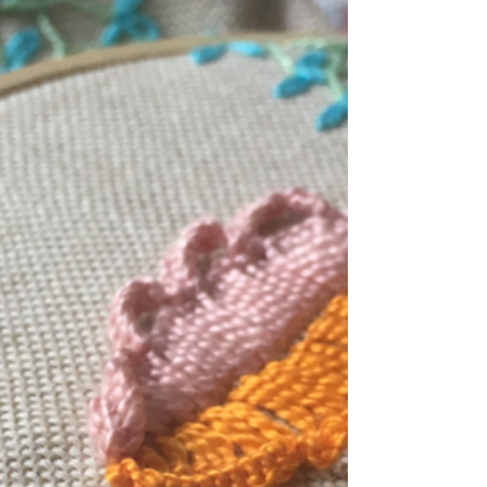
#borduren #eensteekperweek