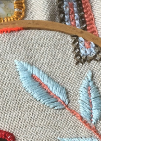
Een steek per week : week49
Gebruikte steek: festonsteek met
gefestonneerde lusjes #borduren
#handmade #eensteekperweek