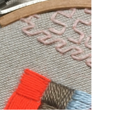
30 nov 2017
Een steek per week : week 48
Gebruikte steek: oogjes met festonsteek
#borduren #eensteekperweek