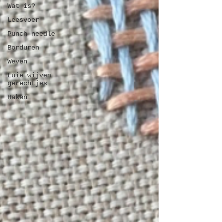
Wat is?
Leesvoer
Punch needle
Borduren
Weven
Luie wijven
gerechtjes
Haken