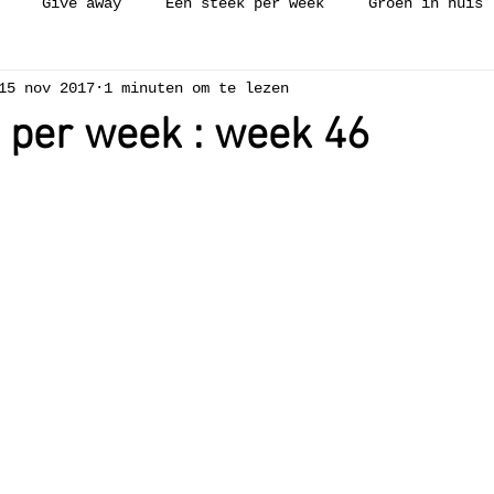
Give away
Een steek per week
Groen in huis
15 nov 2017
1 minuten om te lezen
ijken
Workshop
Collectie
Vakantie
Zelfge
 per week : week 46
ch needle
Borduren
Weven
Luie wijven gerecht