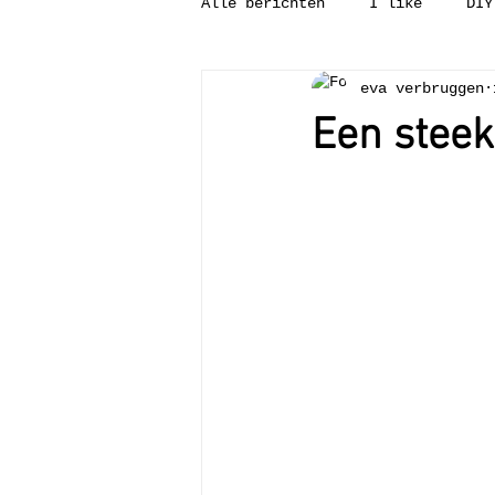
Alle berichten
I like
DIY
eva verbruggen
Tweedehandsgeluk
Binnenk
Een steek
Wat is?
Leesvoer
Pun