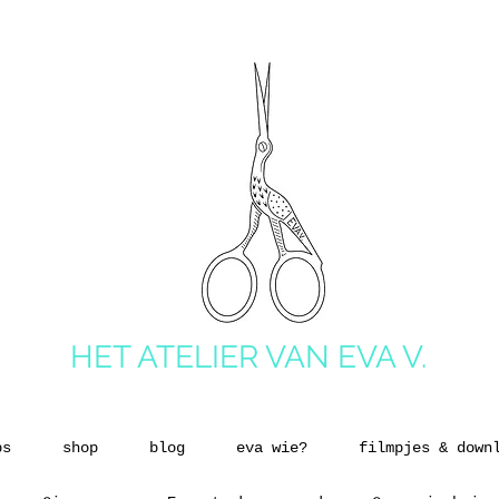
HET ATELIER VAN EVA V.
ps
shop
blog
eva wie?
filmpjes & down