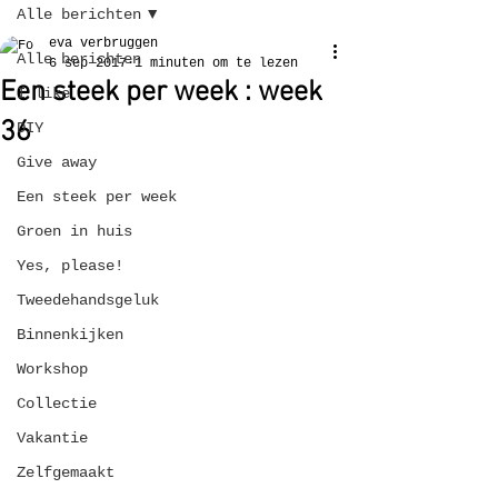
Alle berichten
eva verbruggen
Alle berichten
6 sep 2017
1 minuten om te lezen
Een steek per week : week
I like
36
DIY
Give away
Een steek per week
Groen in huis
Yes, please!
Tweedehandsgeluk
Binnenkijken
Workshop
Collectie
Vakantie
Zelfgemaakt