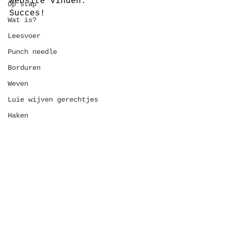
website vinden.
Op stap
Succes!
Wat is?
Leesvoer
Punch needle
Borduren
Weven
Luie wijven gerechtjes
Haken