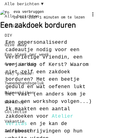
Alle berichten
eva verbruggen
Alle berichten
26 okt 2017
1 minuten om te lezen
Een zakdoek borduren
I like
DIY
Een gepersonaliseerd 
Give away
cadeautje nodig voor een 
Een steek per week
verdrietige vriendin, een 
Groen in huis
verjaardag of Kerst? Waarom 
niet zelf een zakdoek 
Yes, please!
borduren? Met een beetje 
Tweedehandsgeluk
geduld en wat oefenen lukt 
Binnenkijken
het vast (en anders kom je 
maar een workshop volgen...)
Workshop
Ik maakten een aantal 
Collectie
zakdoeken voor 
Atelier 
Vakantie
Veritas
 en je kan de 
Zelfgemaakt
werkbeschrijvingen op hun 