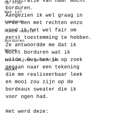
illustratie van haar mocht 
Op stap
borduren.
Wat is?
Aangezien ik wel graag in 
Leesvoer
orde ben met rechten enzo 
vond ik het wel fair om 
Punch needle
eerst toestemming te hebben.
Borduren
Ze antwoordde me dat ik 
Weven
mocht borduren wat ik 
wilde. Dus ben ik op zoek 
Luie wijven gerechtjes
gegaan naar een tekening 
Haken
die me realiseerbaar leek 
en mooi zou zijn op de 
bordeaux sweater die ik 
voor ogen had.
Het werd deze: