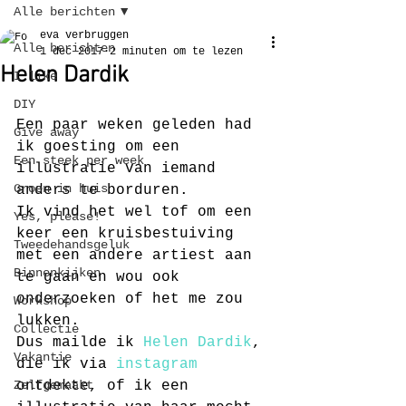
Alle berichten
eva verbruggen
Alle berichten
1 dec 2017
2 minuten om te lezen
Helen Dardik
I like
DIY
Een paar weken geleden had 
Give away
ik goesting om een 
Een steek per week
illustratie van iemand 
Groen in huis
anders te borduren.
Ik vind het wel tof om een 
Yes, please!
keer een kruisbestuiving 
Tweedehandsgeluk
met een andere artiest aan 
Binnenkijken
te gaan en wou ook 
onderzoeken of het me zou 
Workshop
lukken.
Collectie
Dus mailde ik 
Helen Dardik
, 
Vakantie
die ik via 
instagram
Zelfgemaakt
ontdekte, of ik een 