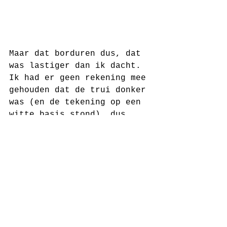
Maar dat borduren dus, dat 
was lastiger dan ik dacht. 
Ik had er geen rekening mee 
gehouden dat de trui donker 
was (en de tekening op een 
witte basis stond), dus 
moest ik het gezicht van 
het meisje ook "inkleuren". 
Het was een pittig 
borduurwerkske, en heb het 
een paar keer weggelegd 
omdat ik niet overtuigd was 
van mijn werk ten opzichte 
van de tekening (ik wou 
vooral geen slechte kopie 