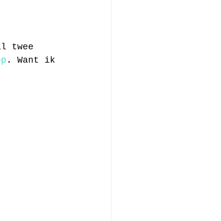
al twee 
op
. Want ik 