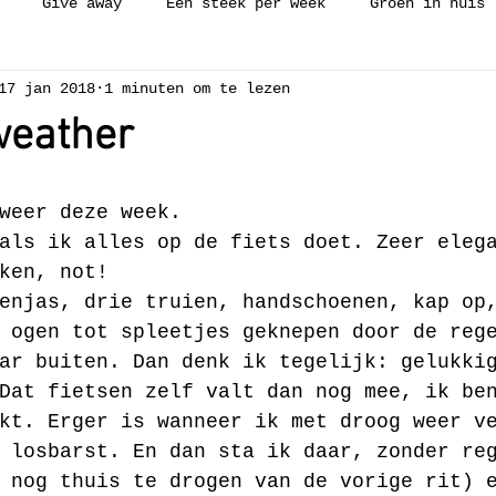
Give away
Een steek per week
Groen in huis
17 jan 2018
1 minuten om te lezen
ijken
Workshop
Collectie
Vakantie
Zelfge
weather
ch needle
Borduren
Weven
Luie wijven gerecht
weer deze week.
als ik alles op de fiets doet. Zeer eleg
ken, not!
enjas, drie truien, handschoenen, kap op
 ogen tot spleetjes geknepen door de reg
ar buiten. Dan denk ik tegelijk: gelukki
Dat fietsen zelf valt dan nog mee, ik be
kt. Erger is wanneer ik met droog weer v
 losbarst. En dan sta ik daar, zonder re
 nog thuis te drogen van de vorige rit) 