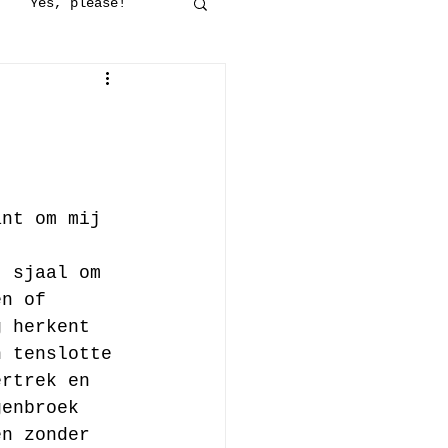
Yes, please!
maakt
Op stap
jes
Haken
ant om mij 
, sjaal om 
en of 
g herkent 
n tenslotte 
ertrek en 
genbroek 
en zonder 