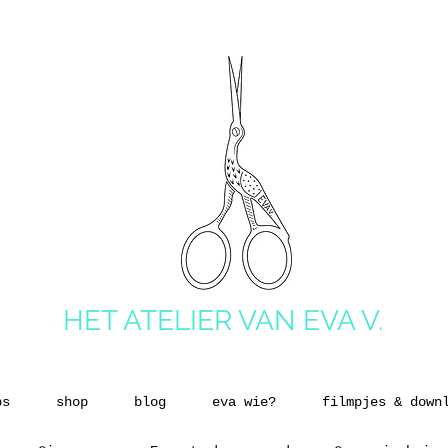
HET ATELIER VAN EVA V.
ps
shop
blog
eva wie?
filmpjes & down