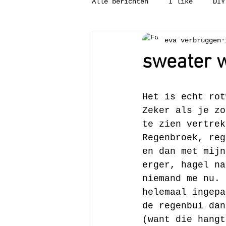
Alle berichten
I like
DIY
eva verbruggen
Tweedehandsgeluk
Binnenk
sweater 
Wat is?
Leesvoer
Pun
Het is echt rot
Zeker als je zo
te zien vertrek
Regenbroek, reg
en dan met mijn
erger, hagel na
niemand me nu. 
helemaal ingepa
de regenbui dan
(want die hangt