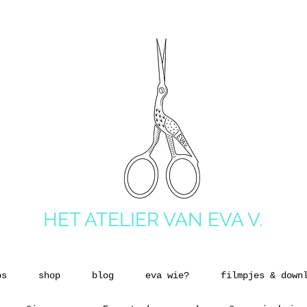
HET ATELIER VAN EVA V.
ps
shop
blog
eva wie?
filmpjes & down