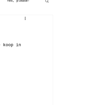
Yes, please!
maakt
Op stap
jes
Haken
e koop in 