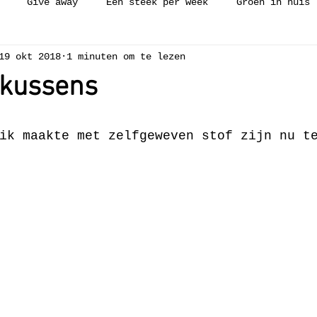
Give away
Een steek per week
Groen in huis
19 okt 2018
1 minuten om te lezen
ijken
Workshop
Collectie
Vakantie
Zelfge
kussens
ch needle
Borduren
Weven
Luie wijven gerecht
ik maakte met zelfgeweven stof zijn nu t