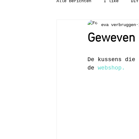
Alle berichten
I like
DIY
eva verbruggen
Tweedehandsgeluk
Binnenk
Geweven 
Wat is?
Leesvoer
Pun
De kussens die 
de 
webshop.