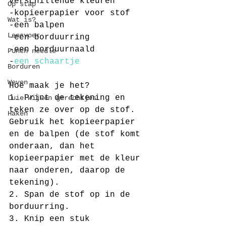
verschillende kleuren
Op stap
-kopieerpapier voor stof
Wat is?
-een balpen
Leesvoer
-een borduurring
-een borduurnaald
Punch needle
-
een schaartje
Borduren
Weven
Hoe maak je het?
1. Print de tekening en 
Luie wijven gerechtjes
teken ze over op de stof. 
Haken
Gebruik het kopieerpapier 
en de balpen (de stof komt 
onderaan, dan het 
kopieerpapier met de kleur 
naar onderen, daarop de 
tekening).
2. Span de stof op in de 
borduurring.
3. Knip een stuk 