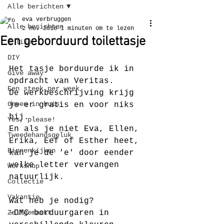
Alle berichten
eva verbruggen
Alle berichten
2 nov 2018
1 minuten om te lezen
Een geborduurd toilettasje
I like
DIY
Het tasje borduurde ik in 
Give away
opdracht van Veritas.
Een steek per week
De werkbeschrijving krijg 
Groen in huis
je er gratis en voor niks 
bij.
Yes, please!
En als je niet Eva, Ellen, 
Tweedehandsgeluk
Erika, Eef of Esther heet, 
Binnenkijken
kan je de 'e' door eender 
welke letter vervangen 
Workshop
natuurlijk.
Collectie
Vakantie
Wat heb je nodig?
Zelfgemaakt
-DMC borduurgaren in 