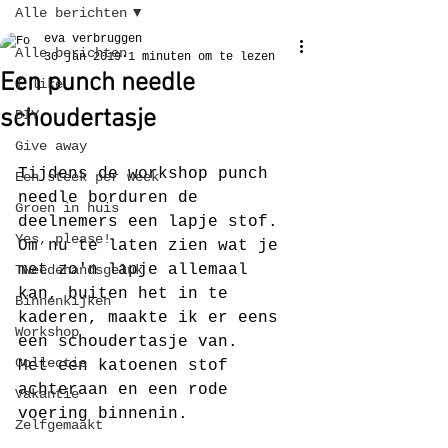
Alle berichten
eva verbruggen
Alle berichten
30 jan 2019
1 minuten om te lezen
Een punch needle
I like
schoudertasje
DIY
Give away
Tijdens de workshop punch 
Een steek per week
needle borduren de 
Groen in huis
deelnemers een lapje stof.
Yes, please!
Om nu te laten zien wat je 
met zo'n lapje allemaal 
Tweedehandsgeluk
kan, buiten het in te 
Binnenkijken
kaderen, maakte ik er eens 
Workshop
een schoudertasje van.
Collectie
Met een katoenen stof 
achteraan en een rode 
Vakantie
voering binnenin.
Zelfgemaakt