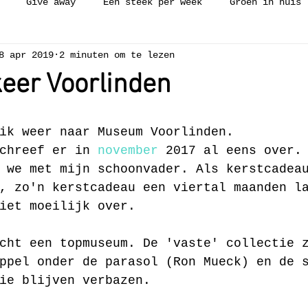
Give away
Een steek per week
Groen in huis
8 apr 2019
2 minuten om te lezen
ijken
Workshop
Collectie
Vakantie
Zelfge
eer Voorlinden
ch needle
Borduren
Weven
Luie wijven gerecht
ik weer naar Museum Voorlinden.
chreef er in 
november
 2017 al eens over.
 we met mijn schoonvader. Als kerstcadea
, zo'n kerstcadeau een viertal maanden l
iet moeilijk over.
cht een topmuseum. De 'vaste' collectie 
ppel onder de parasol (Ron Mueck) en de 
ie blijven verbazen.