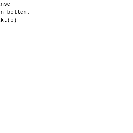
anse 
en bollen. 
akt(e) 