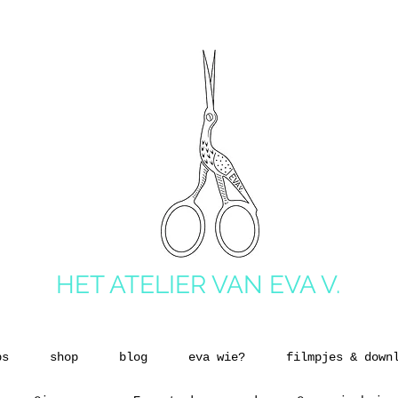
HET ATELIER VAN EVA V.
ps
shop
blog
eva wie?
filmpjes & down