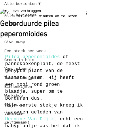
Alle berichten
eva verbruggen
Alle berichten
9 okt 2019
1 minuten om te lezen
Geborduurde pilea
I like
peperomioides
DIY
Give away
Een steek per week
Pilea peperomioides
 of 
Groen in huis
pannekoekenplant, de meest 
Yes, please!
gehypte plant van de 
laatste jaren. Hij heeft 
Tweedehandsgeluk
een mooi rond groen 
Binnenkijken
blaadje, super om te 
Workshop
borduren dus.
Collectie
Mijn eerste stekje kreeg ik 
jaaaaren geleden van 
Vakantie
Hermine Van Dijck
, echt een 
Zelfgemaakt
babyplantje was het dat ik 