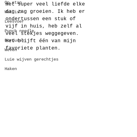
Op stap
met super veel liefde elke 
dag zag groeien. Ik heb er 
Wat is?
ondertussen een stuk of 
Leesvoer
vijf in huis, heb zelf al 
Punch needle
veel stekjes weggegeven. 
Borduren
Het blijft één van mijn 
favoriete planten.
Weven
Luie wijven gerechtjes
Haken