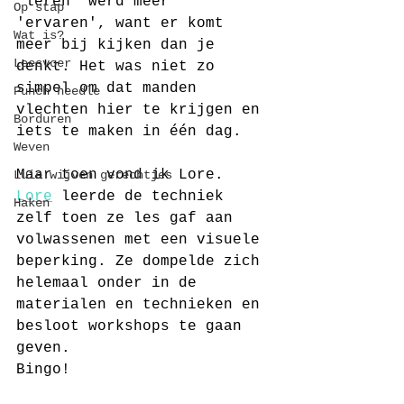
'leren' werd meer 
Op stap
'ervaren', want er komt 
Wat is?
meer bij kijken dan je 
Leesvoer
denkt. Het was niet zo 
simpel om dat manden 
Punch needle
vlechten hier te krijgen en 
Borduren
iets te maken in één dag.
Weven
Maar toen vond ik Lore.
Luie wijven gerechtjes
Lore
 leerde de techniek 
Haken
zelf toen ze les gaf aan 
volwassenen met een visuele 
beperking. Ze dompelde zich 
helemaal onder in de 
materialen en technieken en 
besloot workshops te gaan 
geven. 
Bingo!