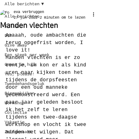
Alle berichten
eva verbruggen
Alle berichten
27 jun 2022
2 minuten om te lezen
Manden vlechten
I like
Aaaaah, oude ambachten die 
DIY
terug opgefrist worden, I 
Give away
love it!
Een steek per week
Manden vlechten is er zo 
Groen in huis
eentje, ik kon er als kind 
uren naar kijken toen het 
Yes, please!
tijdens de dorpsfeesten 
Tweedehandsgeluk
door een oud manneke 
Binnenkijken
gedemonstreerd werd. Een 
paar jaar geleden besloot 
Workshop
ik het zelf te leren 
Collectie
tijdens een twee-daagse 
Vakantie
workshop en vlocht ik twee 
Zelfgemaakt
manden met wilgen. Dat 