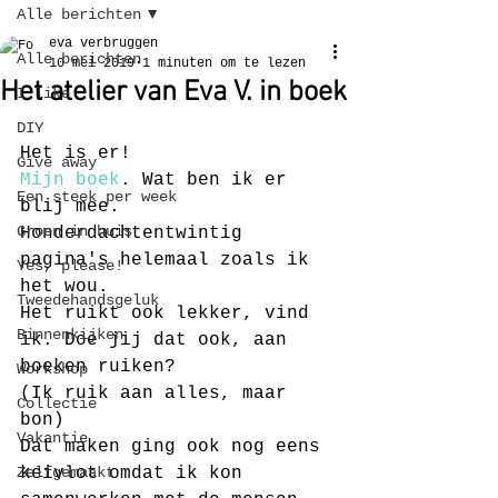
Alle berichten
eva verbruggen
Alle berichten
10 mei 2019
1 minuten om te lezen
Het atelier van Eva V. in boek
I like
DIY
Het is er!
Give away
Mijn boek
. Wat ben ik er 
Een steek per week
blij mee.
Groen in huis
Honderdachtentwintig 
pagina's helemaal zoals ik 
Yes, please!
het wou.
Tweedehandsgeluk
Het ruikt ook lekker, vind 
Binnenkijken
ik. Doe jij dat ook, aan 
boeken ruiken?
Workshop
(Ik ruik aan alles, maar 
Collectie
bon)
Vakantie
Dat maken ging ook nog eens 
Zelfgemaakt
keivlot omdat ik kon 