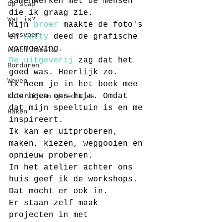
samenwerken met de mensen 
Op stap
die ik graag zie.
Wat is?
Mijn 
broer
 maakte de foto's 
Leesvoer
en 
Katty
 deed de grafische 
vormgeving.
Punch needle
De uitgeverij
 zag dat het 
Borduren
goed was. Heerlijk zo.
Weven
Ik neem je in het boek mee 
doorheen ons huis. Omdat 
Luie wijven gerechtjes
dat mijn speeltuin is en me 
Haken
inspireert.
Ik kan er uitproberen, 
maken, kiezen, weggooien en 
opnieuw proberen.
In het atelier achter ons 
huis geef ik de workshops. 
Dat mocht er ook in.
Er staan zelf maak 
projecten in met 