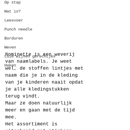
Op stap
Wat is?
Leesvoer
Punch needle
Borduren
Weven
Nominette is een weverij 
Luie wijven gerechtjes
van naamlabels. Je weet 
Haken
wel, de stoffen lintjes met 
naam die je in de kleding 
van je kinderen naait opdat 
je alle kledingstukken 
terug vindt.
Maar ze doen natuurlijk 
meer en gaan met de tijd 
mee. 
Het assortiment is 