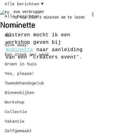
Alle berichten
eva verbruggen
Alle berichten
30 sep 2022
2 minuten om te lezen
Nominette
I like
Gisteren mocht ik een 
DIY
workshop geven bij 
Give away
Nominette
 naar aanleiding 
Een steek per week
van een 'creators event'.
Groen in huis
Yes, please!
Tweedehandsgeluk
Binnenkijken
Workshop
Collectie
Vakantie
Zelfgemaakt