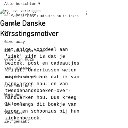
Alle berichten
eva verbruggen
Alle berichten
26 apr 2017
1 minuten om te lezen
Gamle Danske
I like
Korsstingsmotiver
DIY
Give away
Het enige voordeel aan 
Een steek per week
'ziek' zijn is dat je 
Groen in huis
bezoek, post en cadeautjes 
Yes, please!
krijgt. Ondertussen weten 
mijn broers ook dat ik van 
Tweedehandsgeluk
handwerken hou, en van 
Binnenkijken
tweedehandsboeken-over-
Workshop
handwerken hou. Dus kreeg 
Collectie
ik onlangs dit boekje van 
broer en schoonzus bij hun 
Vakantie
ziekenbezoek.
Zelfgemaakt