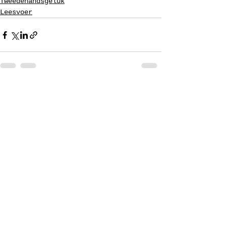
Tweedehandsgeluk
Leesvoer
Alles weergeven
Recente blogposts